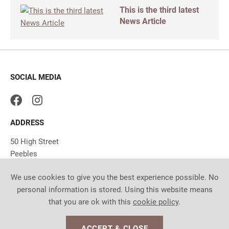
This is the third latest
News Article
SOCIAL MEDIA
ADDRESS
50 High Street
Peebles
EH45 8SW
We use cookies to give you the best experience possible. No
UK
personal information is stored. Using this website means
GET IN TOUCH
that you are ok with this
cookie policy
.
T: 01721 724323
ACCEPT & CLOSE